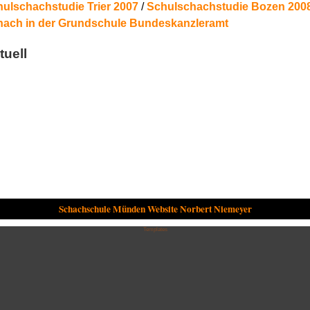
ulschachstudie Trier 2007
/
Schulschachstudie Bozen 200
ach in der Grundschule Bundeskanzleramt
tuell
Schachschule Münden Website Norbert Niemeyer
Templates