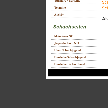
Turniere / Berichte
Sch
Termine
Sch
Archiv
Ak
Schachseiten
Mündener SC
Jugendschach NH
Hess. Schachjugend
Deutsche Schachjugend
Deutscher Schachbund